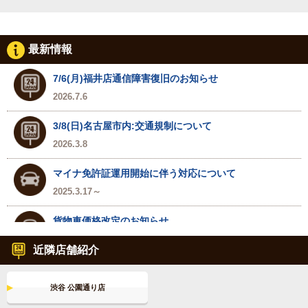
最新情報
7/6(月)福井店通信障害復旧のお知らせ
2026.7.6
3/8(日)名古屋市内:交通規制について
2026.3.8
マイナ免許証運用開始に伴う対応について
2025.3.17～
貨物車価格改定のお知らせ
2024.7.1～
近隣店舗紹介
名古屋市プレミアム商品券＆金シャチマネーが使えま
す！
渋谷 公園通り店
2024.6.25～