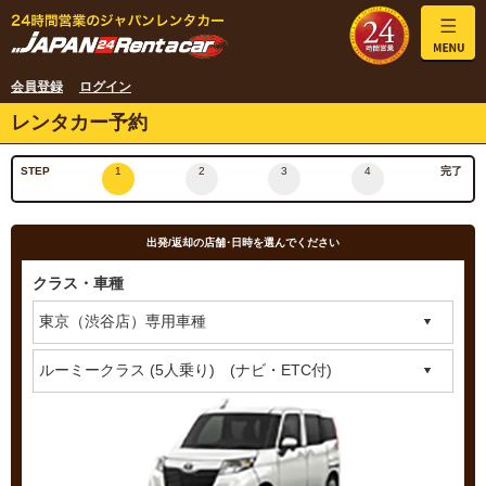
会員登録
ログイン
レンタカー予約
STEP
1
2
3
4
完了
出発/返却の店舗･日時を選んでください
クラス・車種