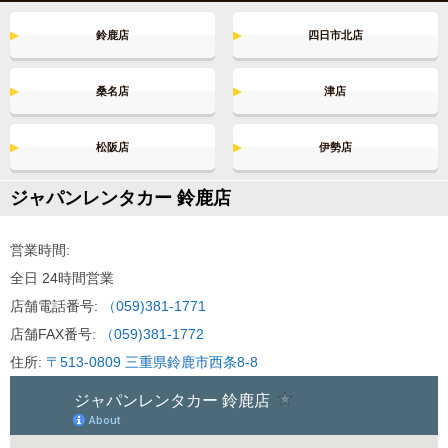
名古屋市プレミアム商品券＆金シャチマネーが使えま
す！
鈴鹿店
四日市北店
2024.6.25～
桑名店
津店
新車種登場！
2024.3.15～
松阪店
伊勢店
7人乗りアルファードZ対象地域拡大！
ジャパンレンタカー 鈴鹿店
2023.12.28～
営業時間拡大中！
営業時間:
全日 24時間営業
正社員＆アルバイト募集中！
店舗電話番号:
（059)381-1771
店舗FAX番号:
（059)381-1772
住所:
〒513-0809 三重県鈴鹿市西条8-8
YouTube公式チャンネル開設！！
2019.03.29
引越しに使えるレンタカー特集