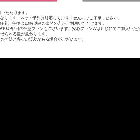
用いただけます。
となります。ネット予約は対応しておりませんのでご了承ください。
の帰着、午後は13時以降の出発の方がご利用いただけます。
ンW400円/日の任意プランもございます。安心プランWは店頭にてご加入いた
乗せられる量が変わります。
際の寸法と多少の誤差がある場合がございます。