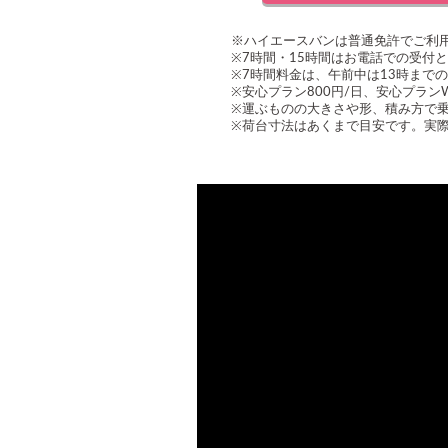
※ハイエースバンは普通免許でご利
※7時間・15時間はお電話での受付
※7時間料金は、午前中は13時まで
※安心プラン800円/日、安心プラ
※運ぶものの大きさや形、積み方で
※荷台寸法はあくまで目安です。実