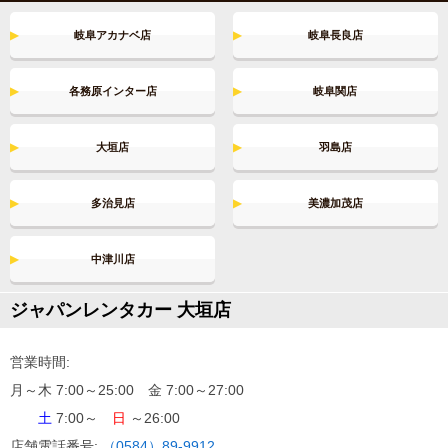
名古屋市プレミアム商品券＆金シャチマネーが使えま
す！
岐阜アカナベ店
岐阜長良店
2024.6.25～
各務原インター店
岐阜関店
新車種登場！
2024.3.15～
大垣店
羽島店
7人乗りアルファードZ対象地域拡大！
2023.12.28～
多治見店
美濃加茂店
営業時間拡大中！
中津川店
正社員＆アルバイト募集中！
ジャパンレンタカー 大垣店
営業時間:
YouTube公式チャンネル開設！！
月～木 7:00～25:00 金 7:00～27:00
2019.03.29
土
7:00～
日
～26:00
引越しに使えるレンタカー特集
店舗電話番号:
（0584）89-9912