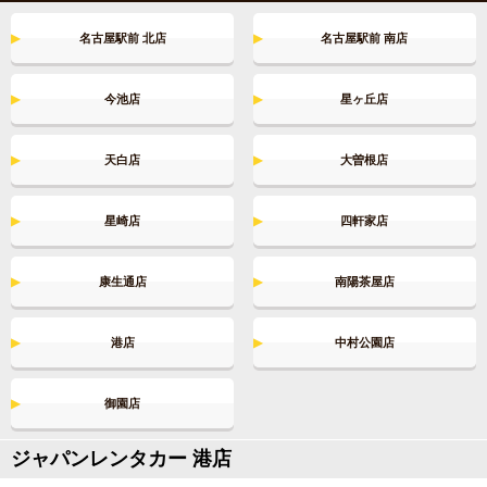
名古屋市プレミアム商品券＆金シャチマネーが使えま
す！
名古屋駅前 北店
名古屋駅前 南店
2024.6.25～
今池店
星ヶ丘店
新車種登場！
2024.3.15～
天白店
大曽根店
7人乗りアルファードZ対象地域拡大！
2023.12.28～
星崎店
四軒家店
営業時間拡大中！
康生通店
南陽茶屋店
正社員＆アルバイト募集中！
港店
中村公園店
YouTube公式チャンネル開設！！
御園店
2019.03.29
ジャパンレンタカー 港店
引越しに使えるレンタカー特集