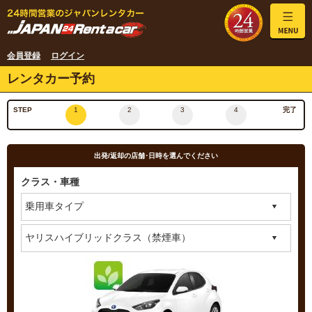
会員登録
ログイン
レンタカー予約
STEP
1
2
3
4
完了
出発/返却の店舗･日時を選んでください
クラス・車種