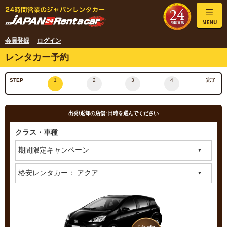
会員登録
ログイン
レンタカー予約
STEP
1
2
3
4
完了
出発/返却の店舗･日時を選んでください
クラス・車種