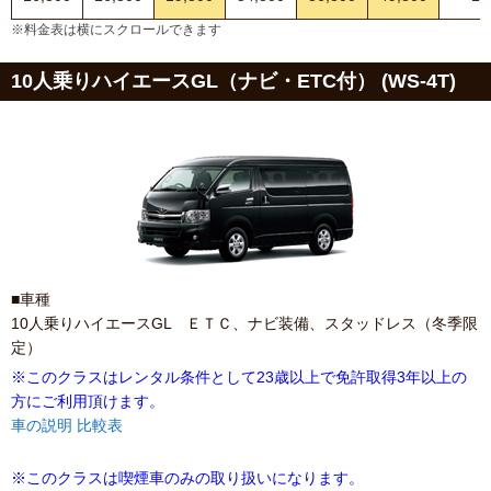
※料金表は横にスクロールできます
10人乗りハイエースGL（ナビ・ETC付） (WS-4T)
■車種
10人乗りハイエースGL ＥＴＣ、ナビ装備、スタッドレス（冬季限
定）
※このクラスはレンタル条件として23歳以上で免許取得3年以上の
方にご利用頂けます。
車の説明
比較表
※このクラスは喫煙車のみの取り扱いになります。