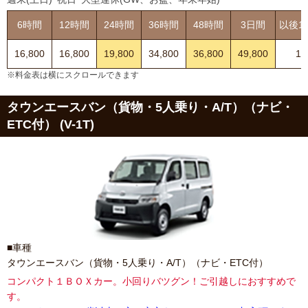
6時間
12時間
24時間
36時間
48時間
3日間
以後1
16,800
16,800
19,800
34,800
36,800
49,800
13
※料金表は横にスクロールできます
タウンエースバン（貨物・5人乗り・A/T）（ナビ・
ETC付） (V-1T)
■車種
タウンエースバン（貨物・5人乗り・A/T）（ナビ・ETC付）
コンパクト１ＢＯＸカー。小回りバツグン！ご引越しにおすすめで
す。