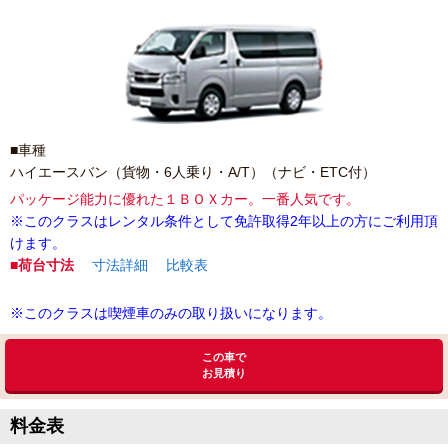
■車種
ハイエースバン（貨物・6人乗り・A/T）（ナビ・ETC付）
パッケージ能力に優れた１ＢＯＸカー。一番人気です。
※このクラスはレンタル条件として免許取得2年以上の方にご利用頂
けます。
■荷台寸法
寸法詳細
比較表
※このクラスは喫煙車のみの取り扱いになります。
この車で
お見積り
料金表