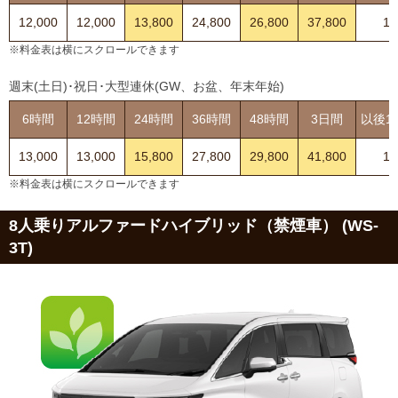
12,000
12,000
13,800
24,800
26,800
37,800
11
※料金表は横にスクロールできます
週末(土日)･祝日･大型連休(GW、お盆、年末年始)
6時間
12時間
24時間
36時間
48時間
3日間
以後1
13,000
13,000
15,800
27,800
29,800
41,800
11
※料金表は横にスクロールできます
8人乗りアルファードハイブリッド（禁煙車） (WS-
3T)