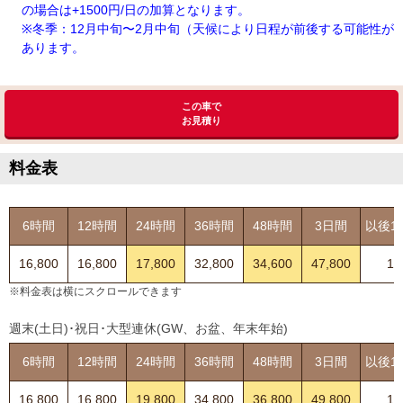
の場合は+1500円/日の加算となります。
※冬季：12月中旬〜2月中旬（天候により日程が前後する可能性が
あります。
この車で
お見積り
料金表
6時間
12時間
24時間
36時間
48時間
3日間
以後1
16,800
16,800
17,800
32,800
34,600
47,800
12
※料金表は横にスクロールできます
週末(土日)･祝日･大型連休(GW、お盆、年末年始)
6時間
12時間
24時間
36時間
48時間
3日間
以後1
16,800
16,800
19,800
34,800
36,800
49,800
13