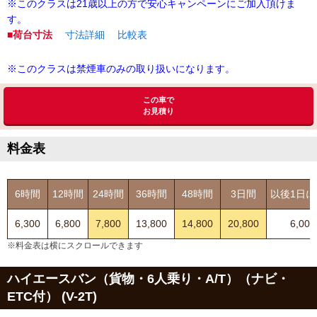
※このクラスは21歳以上の方で安心キャンペーンにご加入頂けま
す。
■荷台寸法
寸法詳細
比較表
※このクラスは禁煙車のみの取り扱いになります。
この車で
お見積り
料金表
6時間
12時間
24時間
36時間
48時間
3日間
以後1日に
6,300
6,800
7,800
13,800
14,800
20,800
6,000
※料金表は横にスクロールできます
ハイエースバン（貨物・6人乗り・A/T）（ナビ・
ETC付） (V-2T)