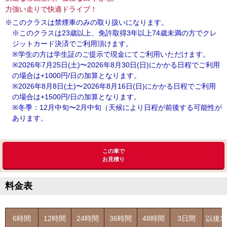
力強い走りで快適ドライブ！
※このクラスは禁煙車のみの取り扱いになります。
※このクラスは23歳以上、免許取得3年以上74歳未満の方でクレ
ジットカード決済でご利用頂けます。
※学生の方は学生証のご提示で現金にてご利用いただけます。
※2026年7月25日(土)〜2026年8月30日(日)にかかる日程でご利用
の場合は+1000円/日の加算となります。
※2026年8月8日(土)〜2026年8月16日(日)にかかる日程でご利用
の場合は+1500円/日の加算となります。
※冬季：12月中旬〜2月中旬（天候により日程が前後する可能性が
あります。
この車で
お見積り
料金表
6時間
12時間
24時間
36時間
48時間
3日間
以後1