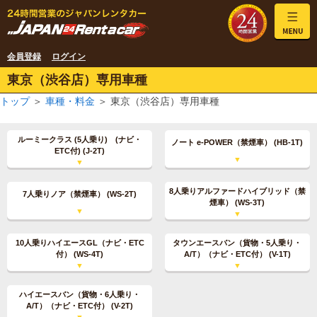
会員登録
ログイン
東京（渋谷店）専用車種
トップ
＞
車種・料金
＞ 東京（渋谷店）専用車種
ルーミークラス (5人乗り) (ナビ・
ノート e-POWER（禁煙車） (HB-1T)
ETC付) (J-2T)
8人乗りアルファードハイブリッド（禁
7人乗りノア（禁煙車） (WS-2T)
煙車） (WS-3T)
10人乗りハイエースGL（ナビ・ETC
タウンエースバン（貨物・5人乗り・
付） (WS-4T)
A/T）（ナビ・ETC付） (V-1T)
ハイエースバン（貨物・6人乗り・
A/T）（ナビ・ETC付） (V-2T)