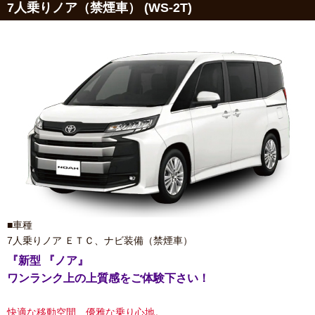
7人乗りノア（禁煙車） (WS-2T)
■車種
7人乗りノア ＥＴＣ、ナビ装備（禁煙車）
『新型 『ノア』
ワンランク上の上質感をご体験下さい！
快適な移動空間、優雅な乗り心地。