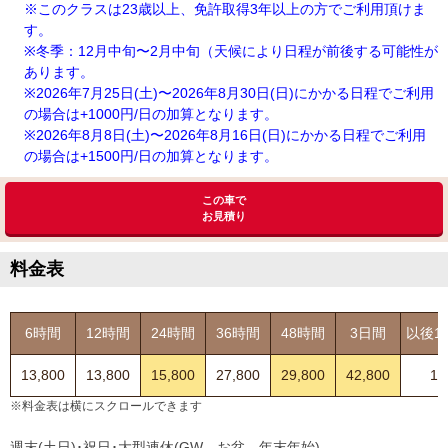
※このクラスは23歳以上、免許取得3年以上の方でご利用頂けま
す。
※冬季：12月中旬〜2月中旬（天候により日程が前後する可能性が
あります。
※2026年7月25日(土)〜2026年8月30日(日)にかかる日程でご利用
の場合は+1000円/日の加算となります。
※2026年8月8日(土)〜2026年8月16日(日)にかかる日程でご利用
の場合は+1500円/日の加算となります。
この車で
お見積り
料金表
6時間
12時間
24時間
36時間
48時間
3日間
以後1
13,800
13,800
15,800
27,800
29,800
42,800
13
※料金表は横にスクロールできます
週末(土日)･祝日･大型連休(GW、お盆、年末年始)